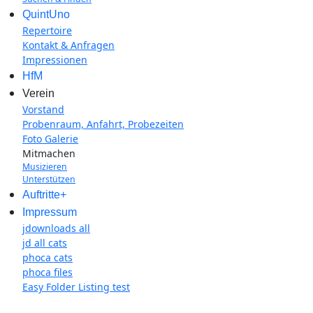
QuintUno
Repertoire
Kontakt & Anfragen
Impressionen
HfM
Verein
Vorstand
Probenraum, Anfahrt, Probezeiten
Foto Galerie
Mitmachen
Musizieren
Unterstützen
Auftritte+
Impressum
jdownloads all
jd all cats
phoca cats
phoca files
Easy Folder Listing test