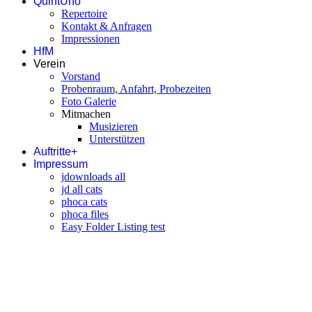
QuintUno
Repertoire
Kontakt & Anfragen
Impressionen
HfM
Verein
Vorstand
Probenraum, Anfahrt, Probezeiten
Foto Galerie
Mitmachen
Musizieren
Unterstützen
Auftritte+
Impressum
jdownloads all
jd all cats
phoca cats
phoca files
Easy Folder Listing test