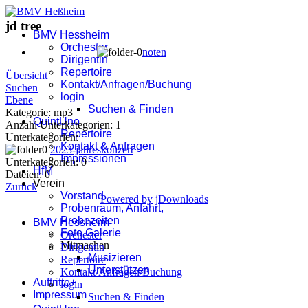
jd tree
BMV Hessheim
Orchester
noten
Dirigentin
Repertoire
Übersicht
Kontakt/Anfragen/Buchung
Suchen
login
Ebene
Suchen & Finden
Kategorie: mp3
QuintUno
Anzahl Unterkategorien: 1
Repertoire
Unterkategorien:
Kontakt & Anfragen
2023-jahreskonzert
Impressionen
Unterkategorien: 0
HfM
Dateien: 0
Verein
Zurück
Vorstand
Powered by jDownloads
Probenraum, Anfahrt,
Probezeiten
BMV Hessheim
Foto Galerie
Orchester
Mitmachen
Dirigentin
Musizieren
Repertoire
Unterstützen
Kontakt/Anfragen/Buchung
Auftritte+
login
Impressum
Suchen & Finden